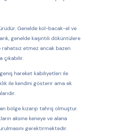
türüdür. Genelde kol-bacak-el ve
barık, genelde kaşıntılı döküntülere
 ve rahatsız etmez ancak bazen
 çıkabilir.
geniş hareket kabiliyetleri ile
ıklık ile kendini gösterir ama ek
arıdır.
lan bölge kızarıp tahriş olmuştur.
kların aksine keneye ve alana
urulmasını gerektirmektedir.