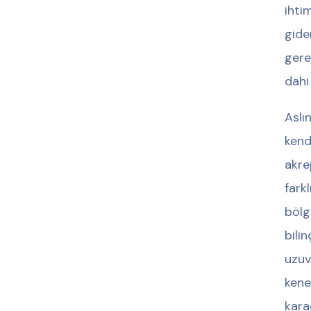
ihti
gide
gere
dahi
Aslı
kend
akre
fark
bölg
bili
uzuv
kene
kara