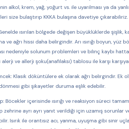
nin alkol, krem, yağ, yoğurt vs. ile uyarılması ya da yanl
sleri size bulaştırıp KKKA bulaşına davetiye çıkarabiliriz.
 Genelde ısırılan bölgede değişen büyüklüklerde şişlik, ka
a ve ağrı hissi daha belirgindir. Arı ısırığı boyun, yüz 
sı nedeniyle solunum problemleri ve bilinç kaybı hatta 
 alerji ve allerji şoku(anafilaksi) tablosu ile karşı karşıya 
cek: Klasik döküntülere ek olarak ağrı belirgindir. Ek o
dönmesi gibi şikayetler duruma eşlik edebilir.
p: Böcekler içerisinde ısırığı ve reaksiyon süreci tamam
p zehrine ayrı ayrı yanıt verildiği için uzamış sorunlar v
ilir. Isırık ile orantısız acı, yanma, uyuşma gibi sinir uç