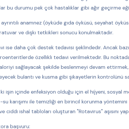
ılar bu durumu pek çok hastalıklar gibi ağır geçirme eği
; ayrıntılı anamnez (öyküde gıda öyküsü, seyahat öyküs
ratuvar ve dışkı tetkikleri sonucu konulmaktadır.
vi ise daha çok destek tedavisi şeklindedir. Ancak bazı
roenteritlerde özellikli tedavi verilmektedir. Bu noktada, 
kaloriyi sağlayacak şekilde beslenmeyi devam ettirmek, i
leyecek bulantı ve kusma gibi şikayetlerin kontrolünü s
 ki işin içinde enfeksiyon olduğu için el hijyeni, sosyal 
-su karışımı ile temizliği en birincil korunma yöntemini 
 ve ciddi ishal tabloları oluşturan "Rotavirus" aşısını ya
ora başvuru: