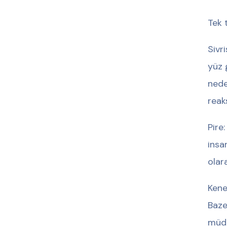
Tek 
Sivr
yüz 
nede
reak
Pire
insa
olar
Kene
Baze
müda