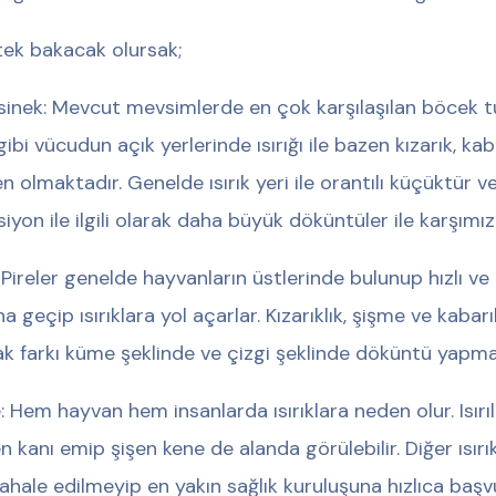
tek bakacak olursak;
isinek: Mevcut mevsimlerde en çok karşılaşılan böcek 
gibi vücudun açık yerlerinde ısırığı ile bazen kızarık, ka
n olmaktadır. Genelde ısırık yeri ile orantılı küçüktür
siyon ile ilgili olarak daha büyük döküntüler ile karşımıza
: Pireler genelde hayvanların üstlerinde bulunup hızlı ve 
na geçip ısırıklara yol açarlar. Kızarıklık, şişme ve kabar
ak farkı küme şeklinde ve çizgi şeklinde döküntü yapmal
: Hem hayvan hem insanlarda ısırıklara neden olur. Isırı
n kanı emip şişen kene de alanda görülebilir. Diğer ısırı
hale edilmeyip en yakın sağlık kuruluşuna hızlıca başv