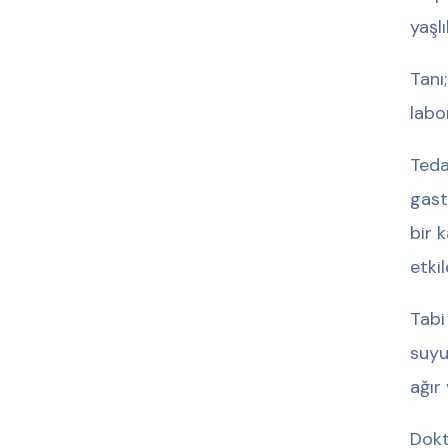
yaşl
Tanı
labo
Teda
gast
bir 
etki
Tabi
suyu
ağır
Dokt