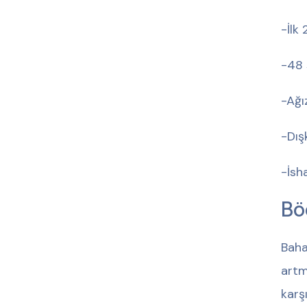
-İlk 
-48 
-Ağı
-Dış
-İsh
Bö
Baha
artm
karş