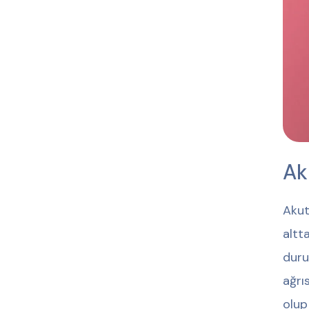
Ak
Akut
altt
duru
ağrı
olup 