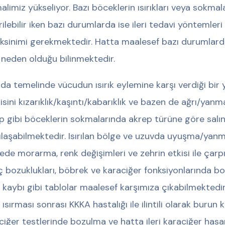
malimiz yükseliyor. Bazı böceklerin ısırıkları veya sokmal
rilebilir iken bazı durumlarda ise ileri tedavi yöntemle
ksinimi gerekmektedir. Hatta maalesef bazı durumlar
 neden olduğu bilinmektedir.
nda temelinde vücudun ısırık eylemine karşı verdiği bir yan
isini kızarıklık/kaşıntı/kabarıklık ve bazen de ağrı/yanm
p gibi böceklerin sokmalarında akrep türüne göre salın
lılaşabilmektedir. Isırılan bölge ve uzuvda uyuşma/yan
ede morarma, renk değişimleri ve zehrin etkisi ile çarpı
nç bozuklukları, böbrek ve karaciğer fonksiyonlarında b
 kaybı gibi tablolar maalesef karşımıza çıkabilmektedir
 ısırması sonrası KKKA hastalığı ile ilintili olarak burun
ciğer testlerinde bozulma ve hatta ileri karaciğer hasarı 