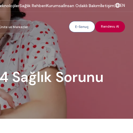
EN
eknolojiler
Sağlık Rehberi
Kurumsal
İnsan Odaklı Bakım
İletişim
|
Randevu Al
E-Sonuç
Ünite ve Merkezler
 4 Sağlık Sorunu