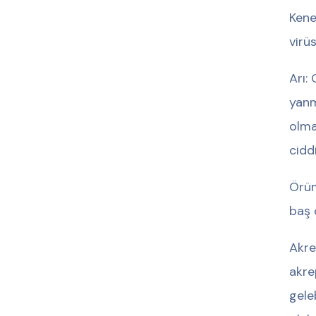
Kene
virü
Arı:
yanm
olma
ciddi
Örüm
baş 
Akre
akre
geleb