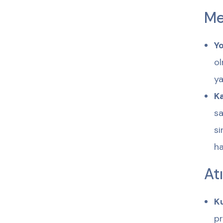
Me
Yo
ol
ya
K
sa
si
ha
Atı
K
pr