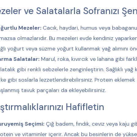
zeler ve Salatalarla Sofranızı Şen
ğurtlu Mezeler:
Cacık, haydari, humus veya babaganuş 
mazsa olmazlarıdır. Bu mezeleri evde kendiniz yaparke
ğlı yoğurt veya süzme yoğurt kullanmak yağ alımını öne
arma Salatalar:
Marul, roka, kıvırcık ve lahana gibi farkl
latalık gibi renkli sebzelerle zenginleştirin. Sağlıklı ya
rke gibi soslarla lezzetlendirebilirsiniz. Protein eklemek
şlanmış tavuk parçaları da ekleyebilirsiniz.
ştırmalıklarınızı Hafifletin
uruyemiş Seçimi:
Çiğ badem, fındık, ceviz veya kaju gib
otein ve vitaminler içerir. Ancak bu besinlerin de yük