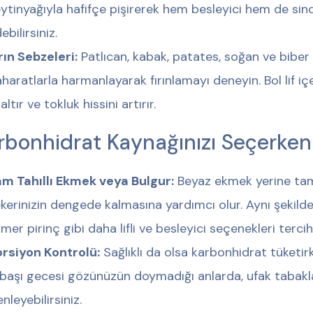
ytinyağıyla hafifçe pişirerek hem besleyici hem de sin
ebilirsiniz.
rın Sebzeleri:
Patlıcan, kabak, patates, soğan ve biber g
haratlarla harmanlayarak fırınlamayı deneyin. Bol lif içe
altır ve tokluk hissini artırır.
rbonhidrat Kaynağınızı Seçerken
m Tahıllı Ekmek veya Bulgur:
Beyaz ekmek yerine tam
kerinizin dengede kalmasına yardımcı olur. Aynı şekilde 
mer pirinç gibi daha lifli ve besleyici seçenekleri tercih 
rsiyon Kontrolü:
Sağlıklı da olsa karbonhidrat tüketir
lbaşı gecesi gözünüzün doymadığı anlarda, ufak tabakla
enleyebilirsiniz.