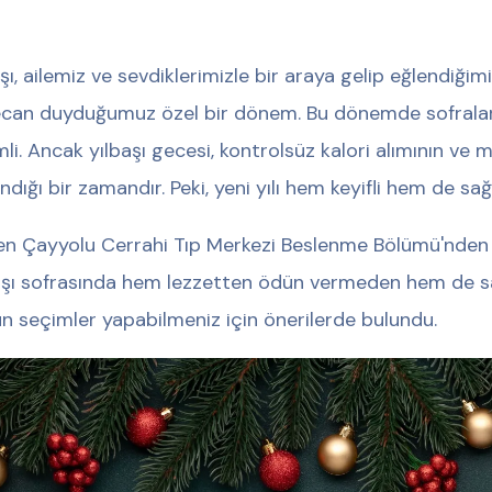
aşı, ailemiz ve sevdiklerimizle bir araya gelip eğlendiğim
can duyduğumuz özel bir dönem. Bu dönemde sofralar
li. Ancak yılbaşı gecesi, kontrolsüz kalori alımının ve m
ndığı bir zamandır. Peki, yeni yılı hem keyifli hem de 
n Çayyolu Cerrahi Tıp Merkezi Beslenme Bölümü'nden U
aşı sofrasında hem lezzetten ödün vermeden hem de sağ
n seçimler yapabilmeniz için önerilerde bulundu.