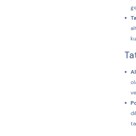
ge
T
al
ku
Ta
Al
ol
ve
Po
di
ta