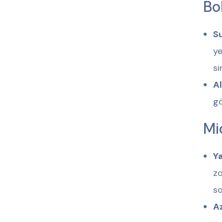
Bo
Su
ye
si
Al
gö
Mi
Y
zo
so
Az