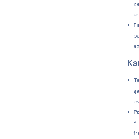
ze
ed
Fı
ba
az
Ka
Ta
şe
es
Po
Yı
fr