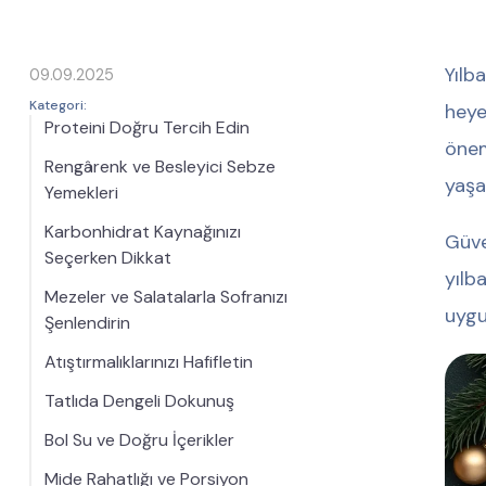
Yılb
09.09.2025
Kategori:
heye
Proteini Doğru Tercih Edin
önem
Rengârenk ve Besleyici Sebze
yaşa
Yemekleri
Karbonhidrat Kaynağınızı
Güve
Seçerken Dikkat
yılb
Mezeler ve Salatalarla Sofranızı
uygu
Şenlendirin
Atıştırmalıklarınızı Hafifletin
Tatlıda Dengeli Dokunuş
Bol Su ve Doğru İçerikler
Mide Rahatlığı ve Porsiyon