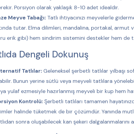
rekir. Porsiyon olarak yaklaşık 8-10 adet idealdir.
aze Meyve Tabağı:
Tatlı ihtiyacınızı meyvelerle giderme
tında tutar. Elma dilimleri, mandalina, portakal, armut 
ru erik gibi) hem sindirim sistemini destekler hem de tatl
tlıda Dengeli Dokunuş
ternatif Tatlılar:
Geleneksel şerbetli tatlılar yılbaşı sof
abilir. Bunun yerine sütlü veya meyveli tatlılara yönelebi
ya yulaf ezmesiyle hazırlanmış meyveli bir kup hem hafi
rsiyon Kontrolü:
Şerbetli tatlıları tamamen hayatınız
limler halinde tüketmek de bir çözümdür. Yanında mutla
tlıdan sonra oluşabilecek kan şekeri dalgalanmalarını aza