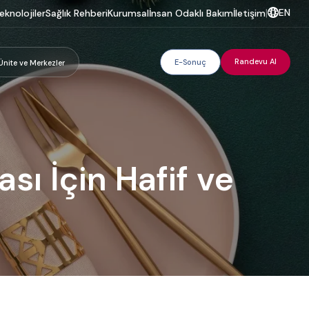
EN
eknolojiler
Sağlık Rehberi
Kurumsal
İnsan Odaklı Bakım
İletişim
|
Randevu Al
E-Sonuç
Ünite ve Merkezler
rası İçin Hafif ve