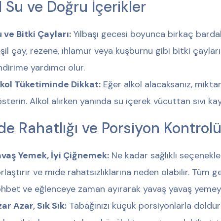
l Su ve Doğru İçerikler
 ve Bitki Çayları:
Yılbaşı gecesi boyunca birkaç barda
şil çay, rezene, ıhlamur veya kuşburnu gibi bitki çayla
ndirime yardımcı olur.
kol Tüketiminde Dikkat:
Eğer alkol alacaksanız, miktar 
sterin. Alkol alırken yanında su içerek vücuttan sıvı kayb
de Rahatlığı ve Porsiyon Kontrol
avaş Yemek, İyi Çiğnemek:
Ne kadar sağlıklı seçenekler
rlaştırır ve mide rahatsızlıklarına neden olabilir. Tüm 
hbet ve eğlenceye zaman ayırarak yavaş yavaş yemey
ar Azar, Sık Sık:
Tabağınızı küçük porsiyonlarla doldur