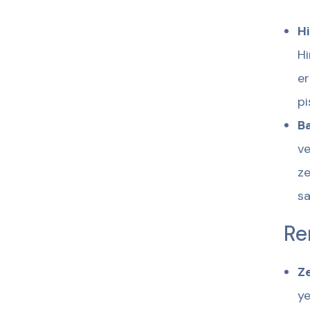
Hi
Hi
er
pi
Ba
ve
ze
sa
Re
Ze
ye