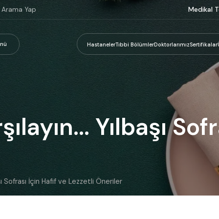
Medikal T
nü
Hastaneler
Tıbbi Bölümler
Doktorlarımız
Sertifikalar
rşılayın... Yılbaşı Sof
başı Sofrası İçin Hafif ve Lezzetli Öneriler