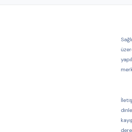
Sağl
üzer
yapı
merk
İlet
dinl
kayı
dere