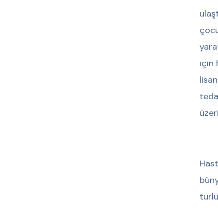
ulaş
çocuğ
yara
için
lisa
teda
üzer
Hast
büny
türl