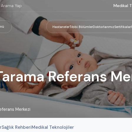
Medikal T
nü
Hastaneler
Tıbbi Bölümler
Doktorlarımız
Sertifikalar
Tarama Referans Me
eferans Merkezi
r
Sağlık Rehberi
Medikal Teknolojiler