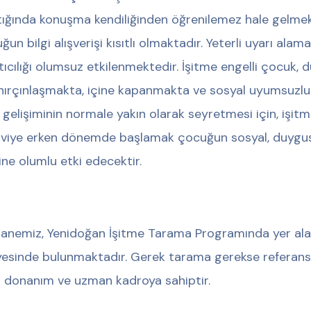
tığında konuşma kendiliğinden öğrenilemez hale gelmek
un bilgi alışverişi kısıtlı olmaktadır. Yeterli uyarı alama
tıcılığı olumsuz etkilenmektedir. İşitme engelli çocuk, 
 hırçınlaşmakta, içine kapanmakta ve sosyal uyumsuzl
n gelişiminin normale yakın olarak seyretmesi için, işit
viye erken dönemde başlamak çocuğun sosyal, duygusal
ine olumlu etki edecektir.
anemiz, Yenidoğan İşitme Tarama Programında yer ala
esinde bulunmaktadır. Gerek tarama gerekse referans
ü donanım ve uzman kadroya sahiptir.