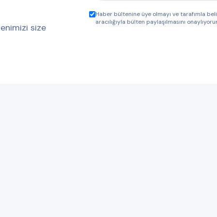
Haber bültenine üye olmayı ve tarafımla be
aracılığıyla bülten paylaşılmasını onaylıyoru
enimizi size