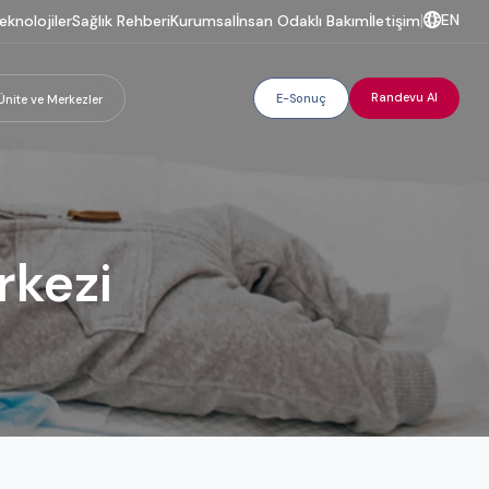
EN
eknolojiler
Sağlık Rehberi
Kurumsal
İnsan Odaklı Bakım
İletişim
|
Randevu Al
E-Sonuç
Ünite ve Merkezler
rkezi