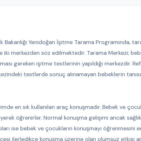
ık Bakanlığı Yenidoğan İşitme Tarama Programında, ta
e iki merkezden söz edilmektedir. Tarama Merkezi; beb
lması gereken işitme testlerinin yapıldığı merkezdir. R
ezindeki testlerde sonuç alınamayan bebeklerin tanısal
işimde en sık kullanılan araç konuşmadır. Bebek ve çocu
eyerek öğrenirler. Normal konuşma gelişimi ancak sağlık
pları ise bebek ve çocukların konuşmayı öğrenmesini en
cesi ilerledikçe konuşma üzerine olan olumsuz etkisi ar