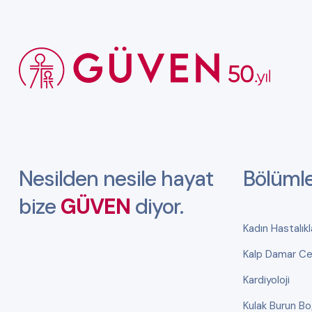
Nesilden nesile hayat
Bölüml
bize
GÜVEN
diyor.
Kadın Hastalık
Kalp Damar Cer
Kardiyoloji
Kulak Burun B