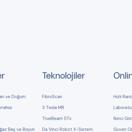
er
Teknolojiler
Onli
ları ve Doğum
FibroScan
Hızlı Ran
rahisi
3 Tesla MR
Laboratu
TrueBeam STx
İkinci Gö
oğaz Baş ve Boyun
Da Vinci Robot X-Sistem
Güven On