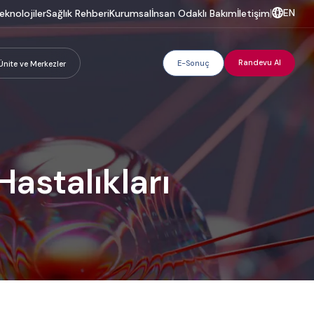
EN
eknolojiler
Sağlık Rehberi
Kurumsal
İnsan Odaklı Bakım
İletişim
|
Randevu Al
E-Sonuç
Ünite ve Merkezler
Hastalıkları