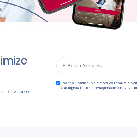
imize
Haber bültenine üye olmayı ve tarafımla be
aracılığıyla bülten paylaşılmasını onaylıyoru
enimizi size