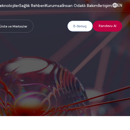
EN
eknolojiler
Sağlık Rehberi
Kurumsal
İnsan Odaklı Bakım
İletişim
|
Randevu Al
E-Sonuç
Ünite ve Merkezler