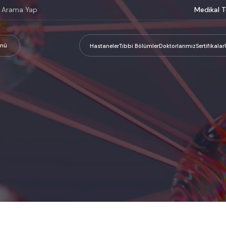
Medikal T
nü
Hastaneler
Tıbbi Bölümler
Doktorlarımız
Sertifikalar