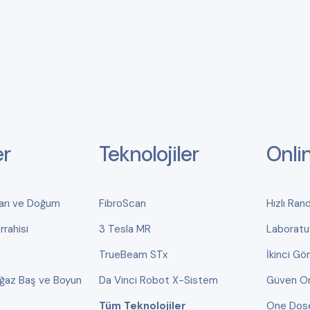
er
Teknolojiler
Onli
ları ve Doğum
FibroScan
Hızlı Ran
rahisi
3 Tesla MR
Laboratu
TrueBeam STx
İkinci Gö
oğaz Baş ve Boyun
Da Vinci Robot X-Sistem
Güven On
Tüm Teknolojiler
One Dos