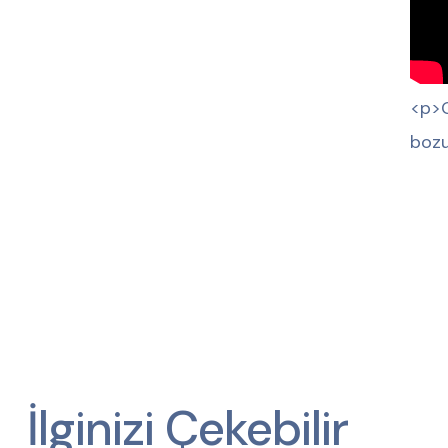
<p>G
bozu
İlginizi Çekebilir