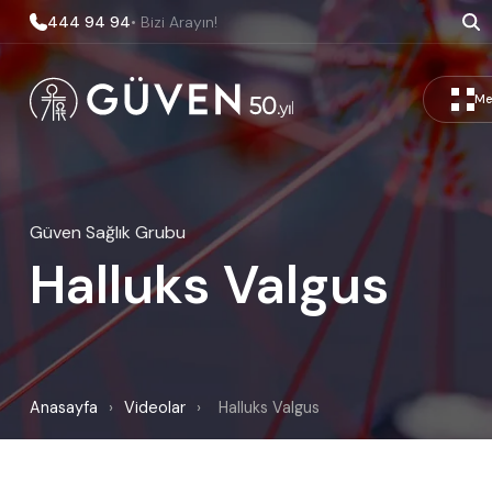
444 94 94
• Bizi Arayın!
Me
Güven Sağlık Grubu
Halluks Valgus
Anasayfa
›
Videolar
›
Halluks Valgus