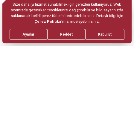
çoğalmasını önler. Ayrıca diş minesini
güçlendirerek diş çürümelerine ve diş eti
hastalıklarına karşı koruma sağlar. Düzenli beyaz
çay tüketimi, diş sağlığınızı korumanın doğal bir
yoludur.
Beyaz çay kansere karşı
koruyucu bir etkiye sahip
midir?
Beyaz çayın içerdiği antioksidanlar, kansere karşı
koruyucu etkiler gösterebilir. Yapılan bazı
araştırmalar, beyaz çayın içerdiği polifenollerin,
özellikle cilt, kolon ve prostat kanseri gibi bazı