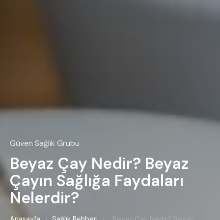
Güven Sağlık Grubu
Beyaz Çay Nedir? Beyaz
Çayın Sağlığa Faydaları
Nelerdir?
Anasayfa
›
Sağlık Rehberi
›
Beyaz Çay Nedir? Beyaz