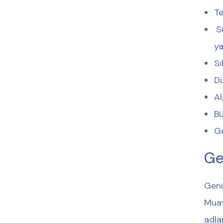
Te
S
ya
Sı
Dü
Al
Bü
Ge
Ge
Geni
Muay
adla