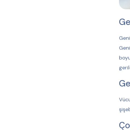
Ge
Geni
Geni
boyu
geril
Ge
Vücu
şişe
Ço