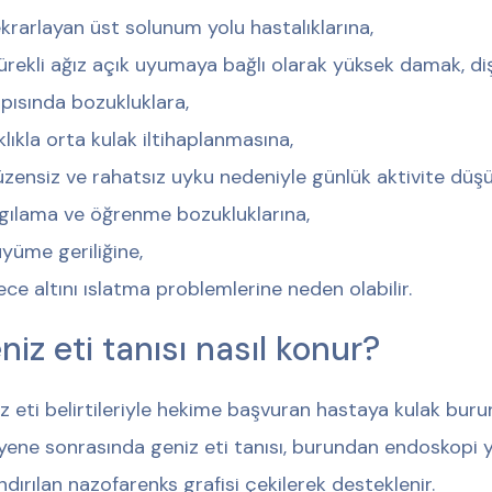
krarlayan üst solunum yolu hastalıklarına,
ürekli ağız açık uyumaya bağlı olarak yüksek damak, diş
pısında bozukluklara,
klıkla orta kulak iltihaplanmasına,
zensiz ve rahatsız uyku nedeniyle günlük aktivite düş
gılama ve öğrenme bozukluklarına,
yüme geriliğine,
ce altını ıslatma problemlerine neden olabilir.
niz eti tanısı nasıl konur?
z eti belirtileriyle hekime başvuran hastaya kulak buru
ene sonrasında geniz eti tanısı, burundan endoskopi yap
ndırılan nazofarenks grafisi çekilerek desteklenir.