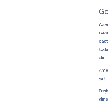
Ge
Geni
Geni
bakt
teda
alınır
Amel
yaşı
Eriş
alına