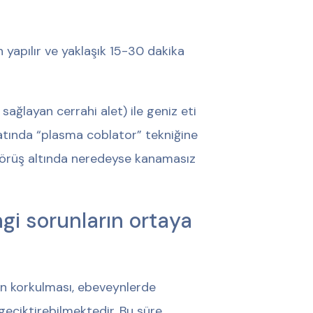
n yapılır ve yaklaşık 15-30 dakika
 sağlayan cerrahi alet) ile geniz eti
iyatında “plasma coblator” tekniğine
t görüş altında neredeyse kanamasız
gi sorunların ortaya
tan korkulması, ebeveynlerde
eciktirebilmektedir. Bu süre