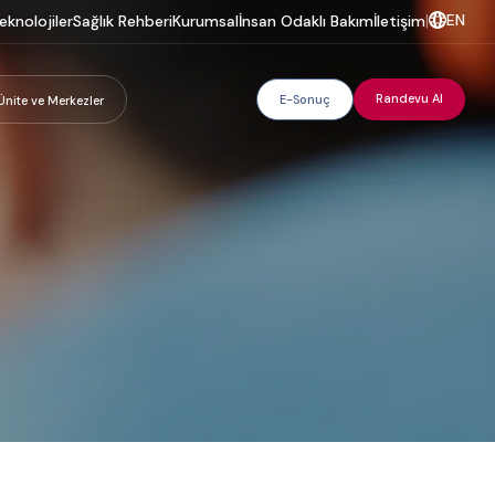
EN
eknolojiler
Sağlık Rehberi
Kurumsal
İnsan Odaklı Bakım
İletişim
|
Randevu Al
E-Sonuç
Ünite ve Merkezler