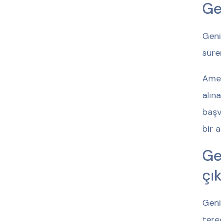
Ge
Geni
sürer
Amel
alın
başv
bir 
Ge
çı
Geni
tere