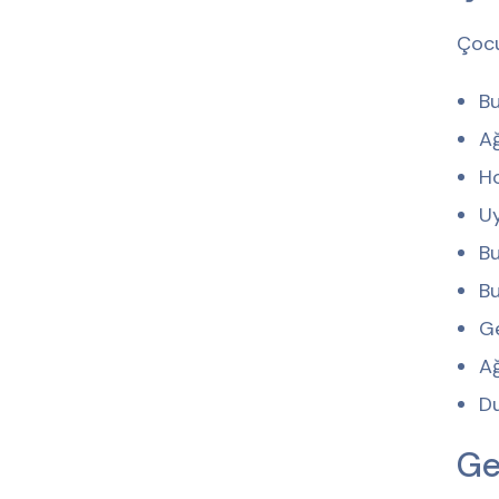
Çocu
B
Ağ
H
U
Bu
Bu
G
Ağ
D
Ge