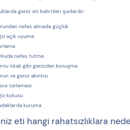
klarda geniz eti belirtileri şunlardır:
urundan nefes almada güçlük
zı açık uyuma
orlama
ykuda nefes tutma
rnu tıkalı gibi genizden konuşma
run ve geniz akıntısı
ece terlemesi
ız kokusu
udaklarda kuruma
niz eti hangi rahatsızlıklara ned