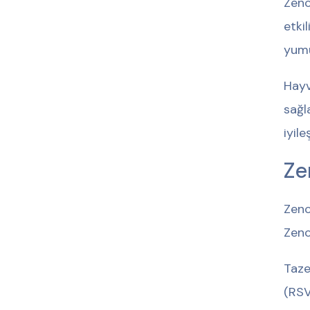
Zenc
etki
yumu
Hayv
sağl
iyile
Ze
Zenc
Zenc
Taze
(RSV