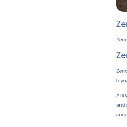
Ze
Zenc
Ze
Zenc
biyo
Araş
anti
sonu