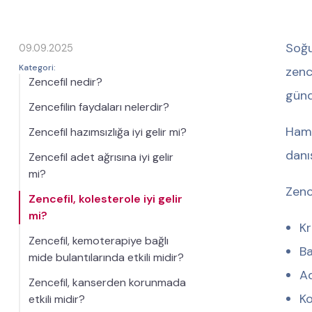
Soğu
09.09.2025
Kategori:
zence
Zencefil nedir?
günd
Zencefilin faydaları nelerdir?
Hamil
Zencefil hazımsızlığa iyi gelir mi?
danı
Zencefil adet ağrısına iyi gelir
mi?
Zence
Zencefil, kolesterole iyi gelir
mi?
Kr
Zencefil, kemoterapiye bağlı
Ba
mide bulantılarında etkili midir?
Ad
Zencefil, kanserden korunmada
Ko
etkili midir?