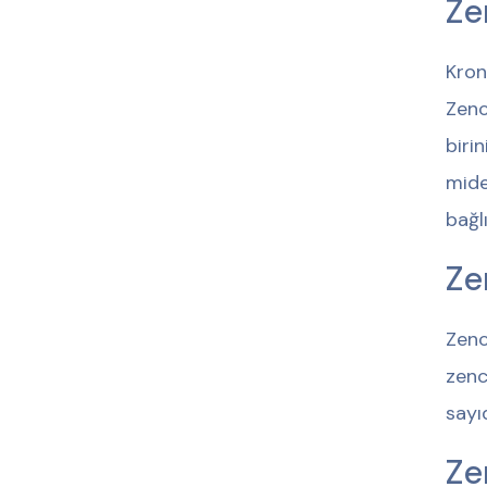
Ze
Kron
Zenc
biri
mide
bağlı
Ze
Zenc
zenc
sayı
Zen