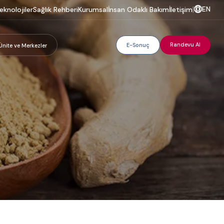
EN
eknolojiler
Sağlık Rehberi
Kurumsal
İnsan Odaklı Bakım
İletişim
|
Randevu Al
E-Sonuç
Ünite ve Merkezler