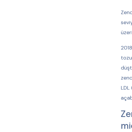
Zenc
seviy
üzeri
2018
tozu
düşt
zenc
LDL 
açab
Ze
mi