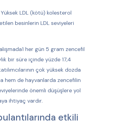
. Yüksek LDL (kötü) kolesterol
ketilen besinlerin LDL seviyeleri
çalışmada
1
her gün 5 gram zencefil
lık bir süre içinde yüzde 17,4
katılımcılarının çok yüksek dozda
da hem de hayvanlarda zencefilin
seviyelerinde önemli düşüşlere yol
ya ihtiyaç vardır.
ulantılarında etkili