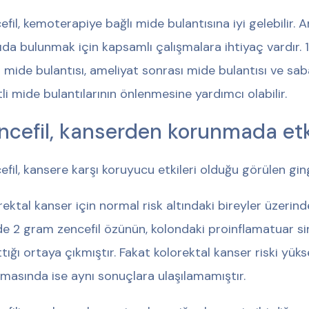
efil, kemoterapiye bağlı mide bulantısına iyi gelebilir.
ıda bulunmak için kapsamlı çalışmalara ihtiyaç vardır. 
ı mide bulantısı, ameliyat sonrası mide bulantısı ve sab
tli mide bulantılarının önlenmesine yardımcı olabilir.
ncefil, kanserden korunmada etki
efil, kansere karşı koruyucu etkileri olduğu görülen gin
rektal kanser için normal risk altındaki bireyler üzerin
e 2 gram zencefil özünün, kolondaki proinflamatuar sin
ttığı ortaya çıkmıştır. Fakat kolorektal kanser riski yüks
şmasında ise aynı sonuçlara ulaşılamamıştır.