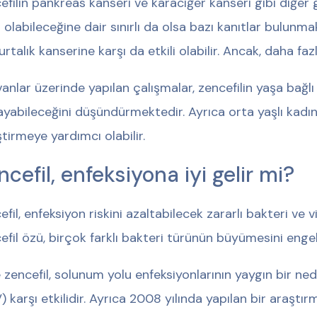
efilin pankreas kanseri ve karaciğer kanseri gibi diğer 
li olabileceğine dair sınırlı da olsa bazı kanıtlar bulunm
rtalık kanserine karşı da etkili olabilir. Ancak, daha faz
anlar üzerinde yapılan çalışmalar, zencefilin yaşa bağl
ayabileceğini düşündürmektedir. Ayrıca orta yaşlı kadın
ştirmeye yardımcı olabilir.
ncefil, enfeksiyona iyi gelir mi?
efil, enfeksiyon riskini azaltabilecek zararlı bakteri ve v
efil özü, birçok farklı bakteri türünün büyümesini engell
 zencefil, solunum yolu enfeksiyonlarının yaygın bir ne
) karşı etkilidir. Ayrıca 2008 yılında yapılan bir araştı