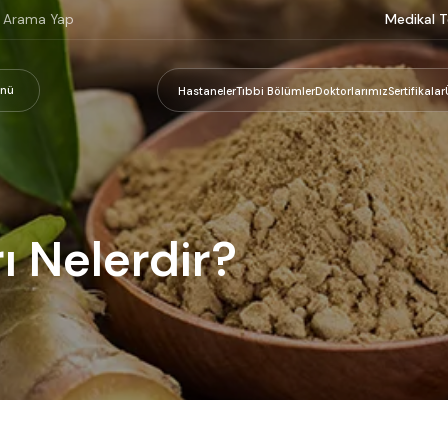
Medikal T
nü
Hastaneler
Tıbbi Bölümler
Doktorlarımız
Sertifikalar
ı Nelerdir?