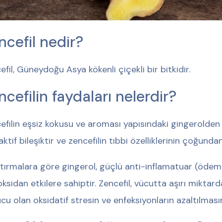
ncefil nedir?
efil, Güneydoğu Asya kökenli çiçekli bir bitkidir.
ncefilin faydaları nelerdir?
efilin eşsiz kokusu ve aroması yapısındaki gingerolden g
aktif bileşiktir ve zencefilin tıbbi özelliklerinin çoğund
tırmalara göre gingerol, güçlü anti-inflamatuar (ödemi
oksidan etkilere sahiptir. Zencefil, vücutta aşırı mikta
cu olan oksidatif stresin ve enfeksiyonların azaltılmasın