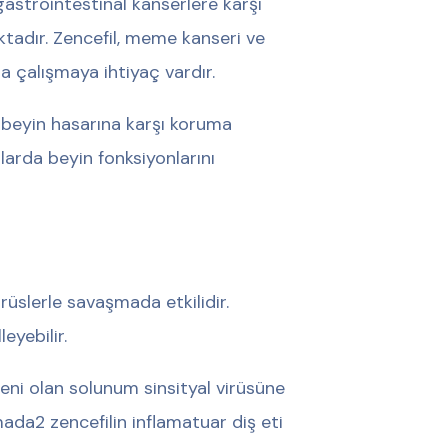
gastrointestinal kanserlere karşı
aktadır. Zencefil, meme kanseri ve
la çalışmaya ihtiyaç vardır.
ı beyin hasarına karşı koruma
larda beyin fonksiyonlarını
irüslerle savaşmada etkilidir.
eyebilir.
deni olan solunum sinsityal virüsüne
rmada
2
zencefilin inflamatuar diş eti