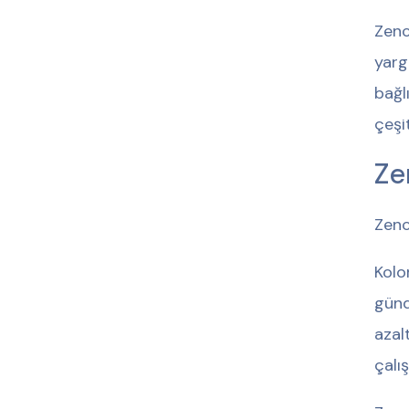
Zenc
yarg
bağl
çeşi
Ze
Zenc
Kolo
günd
azal
çalı