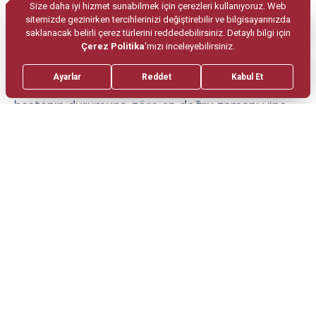
Göz kapağı estetiği sonrasında kadın hastaların
merak edebilecekleri bir diğer nokta ise makyaj
yapmaya başlama süreci olabilir. Bu süreç
genellikle bir hafta olarak belirtilebilir ancak
hastanın durumuna göre en doğru zamanı yine
doktorun belirlemesinde fayda vardır. Göz kapağı
ameliyatı gerçekleştikten sonra bir süre dikiş
yerlerinde belirginlikler gözlenebilir. Fakat
iyileşme dönemi içerisinde bu görüntüler de
giderek belirsiz bir hal alır. Nihayetinde hasta
daha canlı ve daha genç bir görünüme sahip
olabilir.