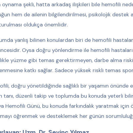
 oynama şekli, hatta arkadaş ilişkileri bile hemofili ned
ğun hem de ailenin bilgilendirilmesi, psikolojik destek 
turulması oldukça önemlidir.
umda yanlış bilinen konulardan biri de hemofili hastal
ncesidir. Oysa doğru yönlendirme ile hemofili hastaların
likle yüzme gibi temas gerektirmeyen, darbe alma riski
enmesine katkı sağlar. Sadece yüksek riskli temas spor
fili, doğru yönetildiğinde sağlıklı bir yaşamın önünde e
n tanı, düzenli takip ve toplumda bu konuda yeterli bili
a Hemofili Günü, bu konuda farkındalık yaratmak için ön
mayı öğrenmek ve desteklemek her günün sorumluluğ
ırlayan: Uzm. Dr. Sevinç Yılmaz