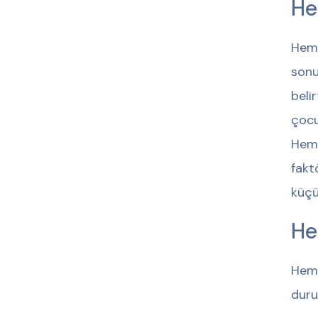
He
Hemo
sonu
beli
çocu
Hemo
fakt
küçü
Hem
Hemo
duru