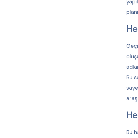
yapı
planı
He
Geçm
oluş
adla
Bu s
saye
araş
He
Bu h