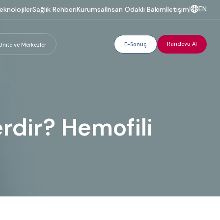
EN
eknolojiler
Sağlık Rehberi
Kurumsal
İnsan Odaklı Bakım
İletişim
|
Randevu Al
E-Sonuç
Ünite ve Merkezler
erdir? Hemofili