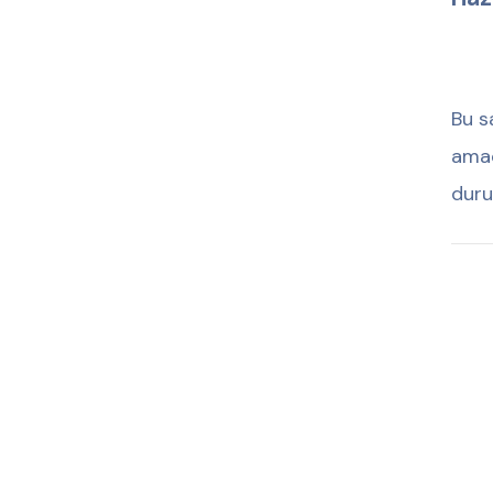
Bu s
amac
duru