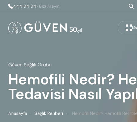
444 94 94
• Bizi Arayın!
Me
Güven Sağlık Grubu
Hemofili Nedir? Hem
Tedavisi Nasıl Yapıl
Anasayfa
›
Sağlık Rehberi
›
Hemofili Nedir? Hemofili Belirtile