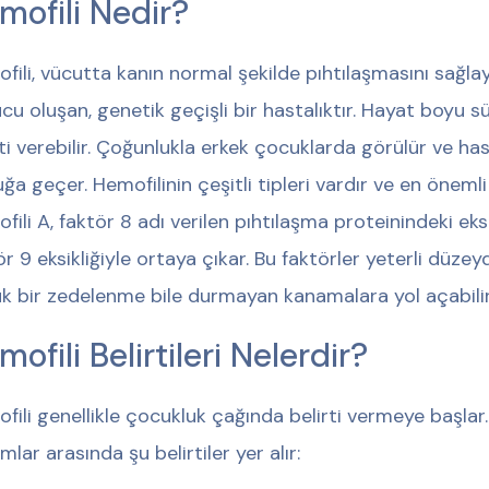
mofili Nedir?
fili, vücutta kanın normal şekilde pıhtılaşmasını sağlaya
cu oluşan, genetik geçişli bir hastalıktır. Hayat boyu
rti verebilir. Çoğunlukla erkek çocuklarda görülür ve has
ğa geçer. Hemofilinin çeşitli tipleri vardır ve en önemli t
fili A, faktör 8 adı verilen pıhtılaşma proteinindeki eksi
ör 9 eksikliğiyle ortaya çıkar. Bu faktörler yeterli düz
k bir zedelenme bile durmayan kanamalara yol açabilir
ofili Belirtileri Nelerdir?
fili genellikle çocukluk çağında belirti vermeye başlar.
mlar arasında şu belirtiler yer alır: