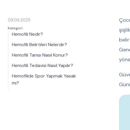
Çocu
09.09.2025
Kategori:
şişl
Hemofili Nedir?
beli
Hemofili Belirtileri Nelerdir?
Gene
Hemofili Tanısı Nasıl Konur?
yöne
Hemofili Tedavisi Nasıl Yapılır?
Güve
Hemofilide Spor Yapmak Yasak
mı?
Günü