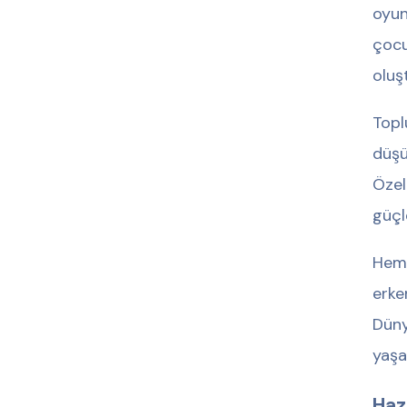
oyun
çocu
oluş
Topl
düşü
Özel
güçl
Hemo
erke
Düny
yaşa
Haz