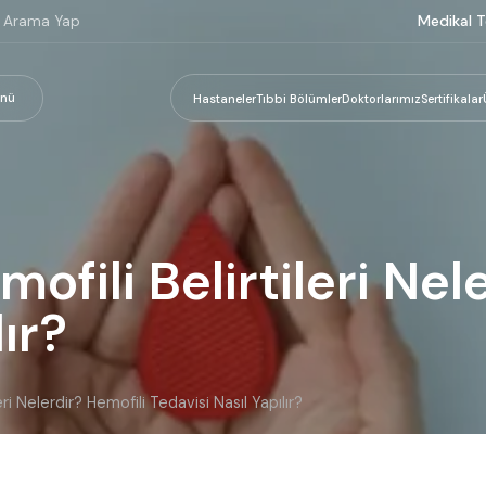
Medikal T
nü
Hastaneler
Tıbbi Bölümler
Doktorlarımız
Sertifikalar
ofili Belirtileri Nel
ır?
ri Nelerdir? Hemofili Tedavisi Nasıl Yapılır?