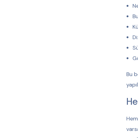
Ne
Bu
Kü
Di
Sü
G
Bu b
yapıl
He
Hemo
vars