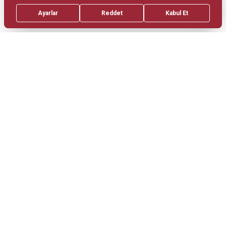
sonucu gelişen bir pıhtının (emboli) beyin
damarlarından birini tıkaması sonucu inme gelişir.
Hipertansiyon
, hemorajik inmeler
için çok ciddi
bir risk faktörüdür ve mutlaka takip edilmelidir.
İnmenin komplikasyonları
nelerdir?
İnme sonucu kimi hastalarda düzelme
izlenebilirken kimi hastalarda kayıp olan beyin
dokusunun yeri ve büyüklüğüne göre sekel
bulgular gelişebilir.
Kol ve bacakta güçsüzlük, tek taraflı his kaybı