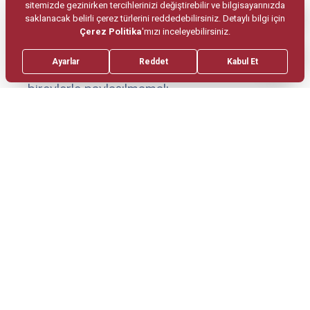
nelere dikkat edilmeli?
Havlu, yastık kılıfı gibi kişisel eşyaların başka
bireylerle paylaşılmamalı,
Temizliğinden emin olunmayan havuzlar
kullanılmamalı,
Konjonktivit belirtileri olan kişilerle yakın temas
edilmemelidir.
Konjonktivit belirtileri olan çocuklar okula
gönderilmemelidir. Alerjik kişiler, baharda dışarıda
vakit geçirdikten sonra duş almalı ve tüm
giysilerini hipoalerjenik ürünlerle yıkamalıdır.