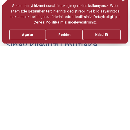
başarılar dileme gibi görüşmeleri yapmayınız. Bu
görüşmeler heyecanınızın ve kaygınızın artmasına
neden olabilir.
Sınav kılavuzu mutlaka
okunmalı
İlk gün sınavı geçtikten sonra, o günün
değerlendirilmesine takılmamalı. Çünkü bir
sonraki günde yapılacak olan sınav
motivasyonunu olumsuz etkileyebilir. Ayrıca
moral bozukluğuna ve aile içinde tartışmalara
zemin hazırlayabilir. Yine burada da dinlenme ve