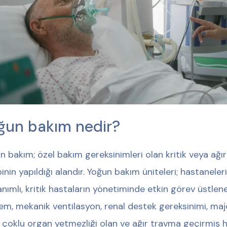
ğun bakım nedir?
n bakım; özel bakım gereksinimleri olan kritik veya ağır 
binin yapıldığı alandır. Yoğun bakım üniteleri; hastanele
nımlı, kritik hastaların yönetiminde etkin görev üstlene
em, mekanik ventilasyon, renal destek gereksinimi, ma
 çoklu organ yetmezliği olan ve ağır travma geçirmiş has