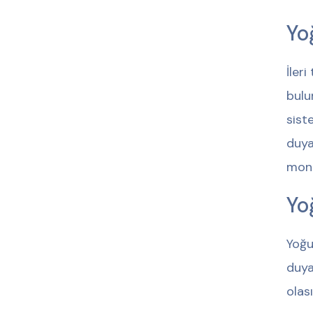
Yo
İler
bulu
sist
duya
moni
Yo
Yoğu
duya
olası