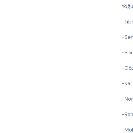
Yoğu
-Tıb
-Se
-Bil
-Gö
-Kar
-Nör
-Ren
-Mob