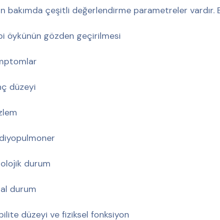
n bakımda çeşitli değerlendirme parametreler vardır. B
bi öykünün gözden geçirilmesi
mptomlar
inç düzeyi
zlem
diyopulmoner
olojik durum
al durum
ilite düzeyi ve fiziksel fonksiyon