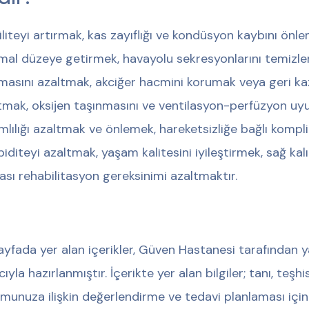
liteyi artırmak, kas zayıflığı ve kondüsyon kaybını ön
mal düzeye getirmek, havayolu sekresyonlarını temizl
masını azaltmak, akciğer hacmini korumak veya geri k
tmak, oksijen taşınmasını ve ventilasyon-perfüzyon u
mlılığı azaltmak ve önlemek, hareketsizliğe bağlı komp
iditeyi azaltmak, yaşam kalitesini iyileştirmek, sağ ka
ası rehabilitasyon gereksinimi azaltmaktır.
ayfada yer alan içerikler, Güven Hastanesi tarafından y
ıyla hazırlanmıştır. İçerikte yer alan bilgiler; tanı, teş
munuza ilişkin değerlendirme ve tedavi planlaması için