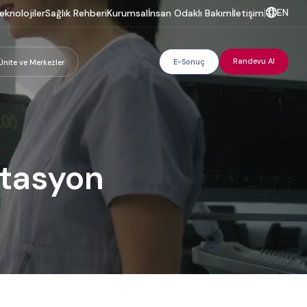
EN
eknolojiler
Sağlık Rehberi
Kurumsal
İnsan Odaklı Bakım
İletişim
|
Randevu Al
E-Sonuç
Ünite ve Merkezler
itasyon