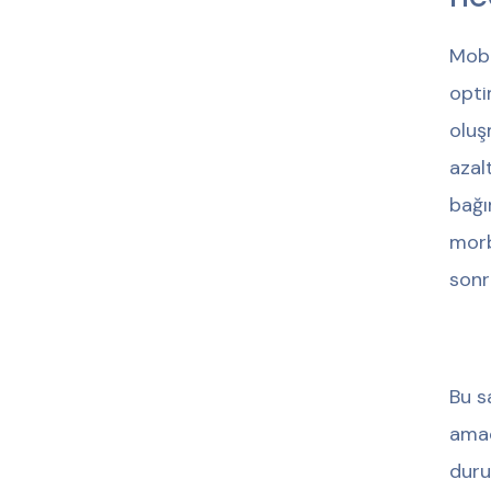
Mobi
opti
oluş
azal
bağı
morb
sonr
Bu s
amac
duru