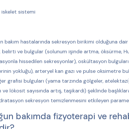
 iskelet sistemi
n bakım hastalarında sekresyon birikimi olduğuna dair b
ik belirti ve bulgular (solunum işinde artma, öksürme, Hu
asyonla hissedilen sekresyonlar), oskültasyon bulgular
erinin yokluğu), arteryel kan gazı ve pulse oksimetre bu
ğer grafisi bulguları (yama tarzında gölgeler, atelektaz
şı ve lökosit sayısında artış, taşikardi) şeklinde başlıkla
dratasyon sekresyon temizlenmesini etkileyen paramet
ğun bakımda fizyoterapi ve reha
dir?