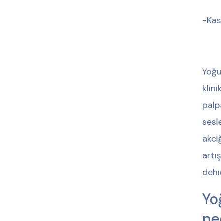
-Kas
Yoğu
klin
palp
sesl
akci
artı
dehi
Yo
ne