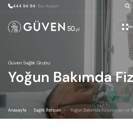
444 94 94
• Bizi Arayın!
Me
Güven Sağlık Grubu
Yoğun Bakımda Fiz
Anasayfa
›
Sağlık Rehberi
›
Yoğun Bakımda Fizyoterapi ve R