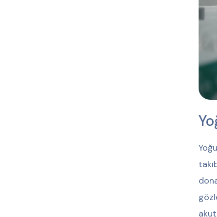
Yo
Yoğu
taki
dona
gözl
akut