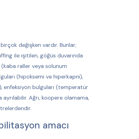
irçok değişken vardır. Bunlar;
ffing ile işitilen, göğüs duvarında
ı (kaba raller veya solunum
lguları (hipoksemi ve hiperkapni),
i), enfeksiyon bulguları (temperatür
ra ayrılabilir. Ağrı, koopere olamama,
relerdendir.
bilitasyon amacı