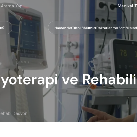
Medikal T
nü
Hastaneler
Tıbbi Bölümler
Doktorlarımız
Sertifikalar
yoterapi ve Rehabil
ehabilitasyon