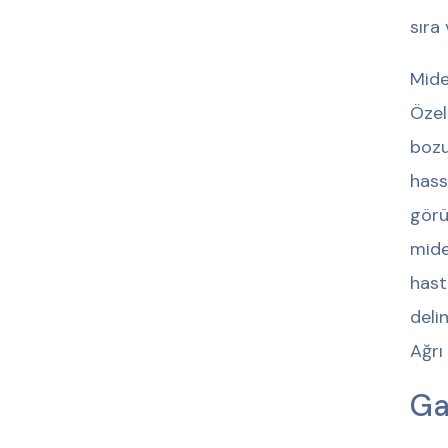
sıra
Mide
Özel
bozu
hass
görü
mide
hast
deli
Ağrı
Gas