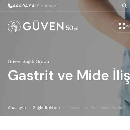
444 94 94
• Bizi Arayın!
Me
Güven Sağlık Grubu
Gastrit ve Mide İli
Anasayfa
›
Sağlık Rehberi
›
Gastrit ve Mide İlişkisi Nedir?