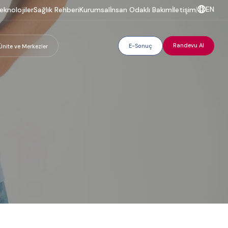
EN
eknolojiler
Sağlık Rehberi
Kurumsal
İnsan Odaklı Bakım
İletişim
|
Randevu Al
E-Sonuç
Ünite ve Merkezler