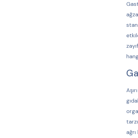
Gast
ağza
stan
etki
zayı
hang
Ga
Aşırı
gıda
orga
tarz
ağrı 