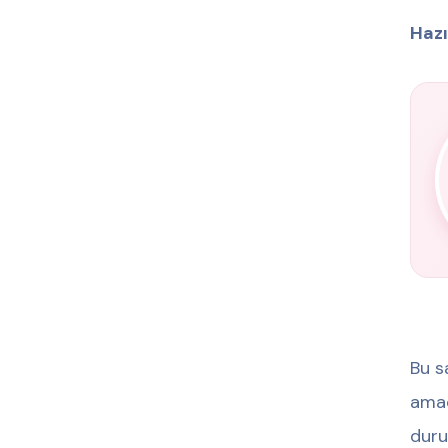
Hazı
Bu s
amac
duru