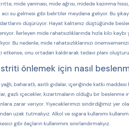
ritte, mide yanması, mide ağrısı, midede kazınma hissi, bu
 acı su gelmesi gibi belirtiler meydana geliyor. Bu şika
dartlarını düşürüyor. Hayat kaliteniz düştüğünde besle
leniyor. İlerleyen mide rahatsızlıklarında hızla kilo kaybı
flıyor. Bu nedenle, mide rahatsızlıklarınızı önemsemeni
i etkense, onu ortadan kaldırarak tedavi planı oluşturul
striti önlemek için nasıl beslenm
 yağlı, baharatlı, asitli gıdalar, içeriğinde katkı maddesi
lar, gazlı içecekler, kızartmaların olduğu bir beslenme 
nlara zarar veriyor. Yiyeceklerimizi sindirdiğimiz yer o
ından uzak tutmalıyız. Alkol ve sigara kullanımı kullan
kesici gibi ilaçların kullanımını sınırlandırmalıyız.