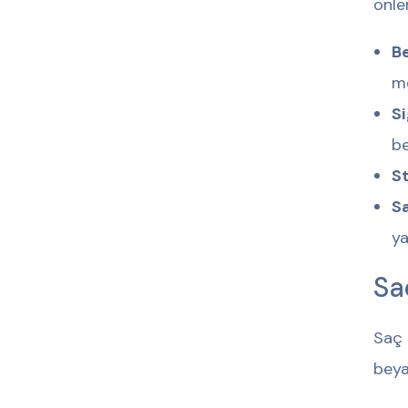
önle
B
me
Si
be
St
S
ya
Sa
Saç 
beya