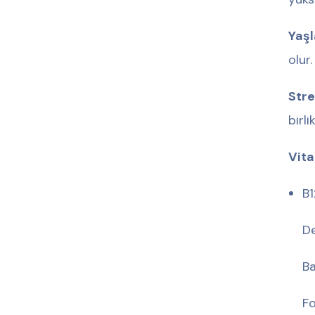
Yaş
olur.
Stre
birl
Vita
B1
De
Ba
Fo