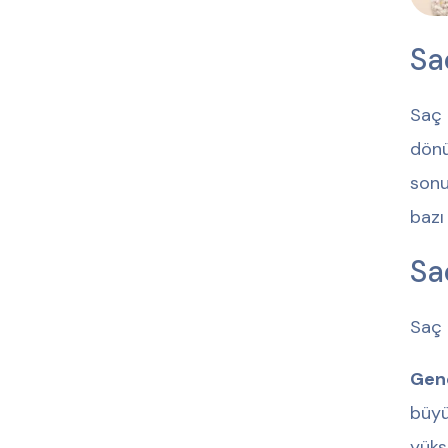
Sa
Saç 
dönü
sonu
bazı
Sa
Saç 
Gene
büyü
yüks