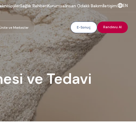
EN
eknolojiler
Sağlık Rehberi
Kurumsal
İnsan Odaklı Bakım
İletişim
|
Randevu Al
E-Sonuç
Ünite ve Merkezler
esi ve Tedavi