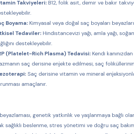
tamin Takviyeleri:
B12, folik asit, demir ve bakır tak
stekleyebilir.
aç Boyama:
Kimyasal veya doğal saç boyaları beyazları k
tkisel Tedaviler:
Hindistancevizi yağı, amla yağı, soğa
ğlığını destekleyebilir.
P (Platelet-Rich Plasma) Tedavisi:
Kendi kanınızdan
azmanın saç derisine enjekte edilmesi, saç foliküllerinin
ezoterapi:
Saç derisine vitamin ve mineral enjeksiyonla
runması amaçlanır.
beyazlaması, genetik yatkınlık ve yaşlanmaya bağlı olara
k sağlıklı beslenme, stres yönetimi ve doğru saç bakım