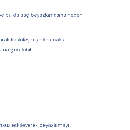
r ve bu da saç beyazlamasına neden
olarak kesinleşmiş olmamakla
ama görülebilir.
lumsuz etkileyerek beyazlamayı