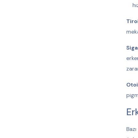
hı
Tiro
meka
Siga
erke
zara
Otoi
pigm
Er
Bazı