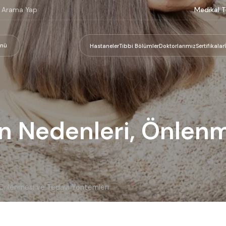
Medikal T
nü
Hastaneler
Tıbbi Bölümler
Doktorlarımız
Sertifikalar
n Nedenleri, Önlenm
 Önlenmesi ve Tedavi Yöntemleri