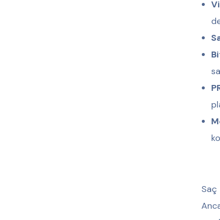
Vi
de
S
Bi
sa
PR
pl
M
ko
Saç 
Anca