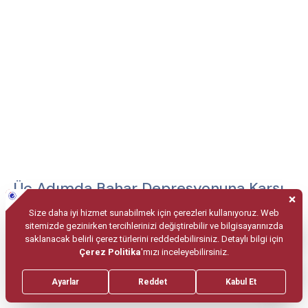
Üç Adımda Bahar Depresyonuna Karşı
Alınacak Önlemler