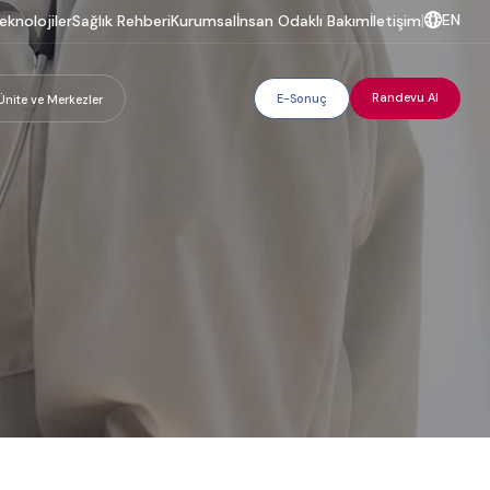
EN
eknolojiler
Sağlık Rehberi
Kurumsal
İnsan Odaklı Bakım
İletişim
|
Randevu Al
E-Sonuç
Ünite ve Merkezler