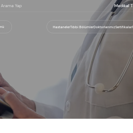
Medikal T
nü
Hastaneler
Tıbbi Bölümler
Doktorlarımız
Sertifikalar