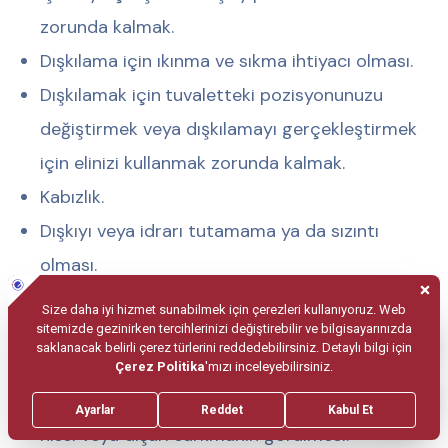
zorunda kalmak.
Dışkılama için ıkınma ve sıkma ihtiyacı olması.
Dışkılamak için
tuvaletteki pozisyonunuzu
değiştirmek veya dışkılamayı gerçekleştirmek
için elinizi kullanmak zorunda kalmak.
Kabızlık.
Dışkıyı veya idrarı tutamama ya da sızıntı
olması.
Ağrılı idrara çıkma.
Açıklanamayan bel ağrısı.
Pelvik bölgede, vajende veya makatta
dolgunluk, pelvik organların dışarı sarkıyormuş
hissi veya dışarı sarkmanın görülmesi.