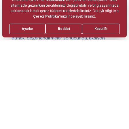
İş süreklilik planları hazırlamak, sürdürmek ve test
etmek,
Bilgi Güvenliği konusunda periyodik olarak
değerlendirmeler yaparak mevcut riskleri tespit
etmek; değerlendirmeler sonucunda, aksiyon
planlarını gözden geçirmek ve takibini yapmak,
Sözleşmelerden doğabilecek her türlü anlaşmazlık ve
çıkar çatışmasını engellemek,
Bilgiye erişilebilirlik ve bilgi sistemleri için iş
gereksinimlerini karşılamaktır.
Haber Bültenimize
Üye Olun.