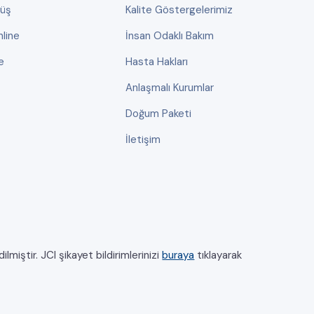
rüş
Kalite Göstergelerimiz
line
İnsan Odaklı Bakım
e
Hasta Hakları
Anlaşmalı Kurumlar
Doğum Paketi
İletişim
miştir. JCI şikayet bildirimlerinizi
buraya
tıklayarak