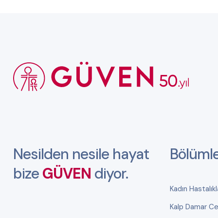
Nesilden nesile hayat
Bölüml
bize
GÜVEN
diyor.
Kadın Hastalık
Kalp Damar Cer