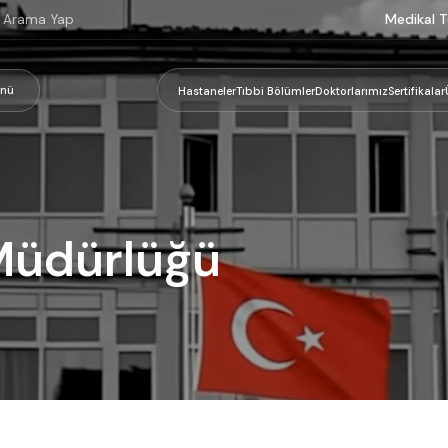
Medikal T
nü
Hastaneler
Tıbbi Bölümler
Doktorlarımız
Sertifikalar
Müdürlüğü