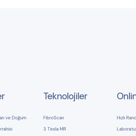
er
Teknolojiler
Onli
ları ve Doğum
FibroScan
Hızlı Ran
rahisi
3 Tesla MR
Laboratu