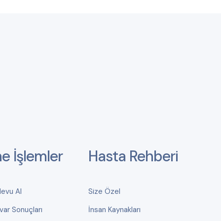
ne İşlemler
Hasta Rehberi
devu Al
Size Özel
var Sonuçları
İnsan Kaynakları