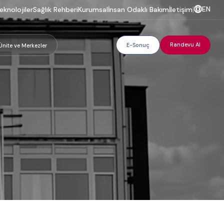
EN
eknolojiler
Sağlık Rehberi
Kurumsal
İnsan Odaklı Bakım
İletişim
|
Randevu Al
E-Sonuç
Ünite ve Merkezler