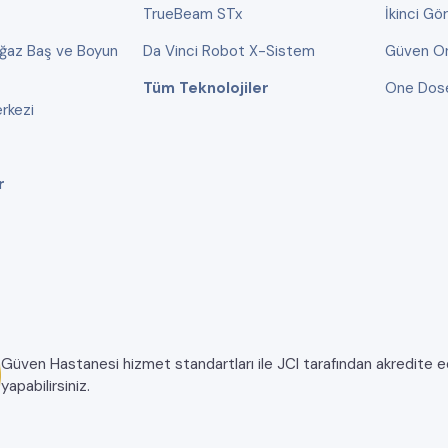
TrueBeam STx
İkinci Gö
oğaz Baş ve Boyun
Da Vinci Robot X-Sistem
Güven On
Tüm Teknolojiler
One Dos
rkezi
r
Güven Hastanesi hizmet standartları ile JCI tarafından akredite edil
yapabilirsiniz.