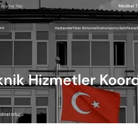
Medikal T
nü
Hastaneler
Tıbbi Bölümler
Doktorlarımız
Sertifikalar
knik Hizmetler Koor
dinatörlüğü