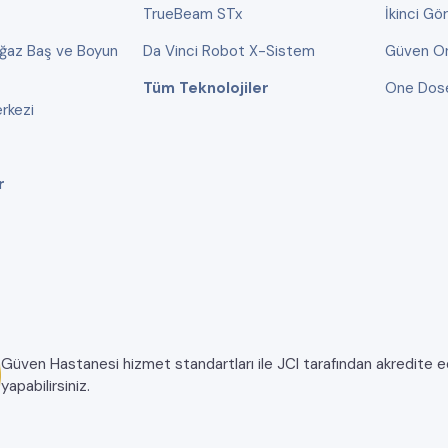
TrueBeam STx
İkinci Gö
oğaz Baş ve Boyun
Da Vinci Robot X-Sistem
Güven On
Tüm Teknolojiler
One Dos
rkezi
r
Güven Hastanesi hizmet standartları ile JCI tarafından akredite edil
yapabilirsiniz.