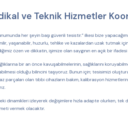
ikal ve Teknik Hizmetler Koo
unumunda her şeyin başı güvenli tesistir.” ilkesi bize yapacağım
nilir, yaşanabilir, huzurlu, tehlike ve kazalardan uzak tutmak i
imiz özen ve dikkatin, işimize olan saygının en açık bir ifades
ğlıklarına bir an önce kavuşabilmelerinin, sağlıklarını koruyabil
ilmesi olduğu bilincini taşıyoruz. Bunun için; tesisimizi oluştura
az parçaları olan tıbbi cihazların bakım, kalibrasyon hizmetlerine
ız.
eki dinamikleri izleyerek değişimlere hızla adapte olurken, te
zmeti vermek olacaktır.