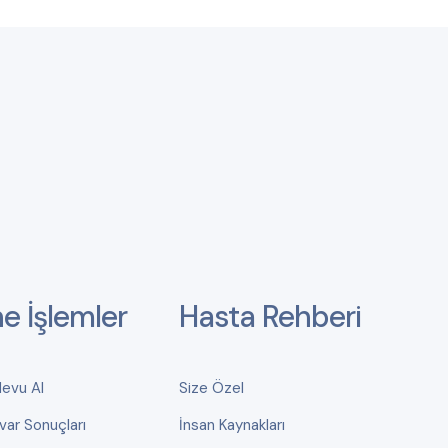
ne İşlemler
Hasta Rehberi
devu Al
Size Özel
var Sonuçları
İnsan Kaynakları