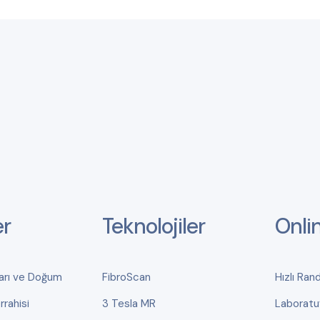
er
Teknolojiler
Onli
ları ve Doğum
FibroScan
Hızlı Ran
rahisi
3 Tesla MR
Laboratu