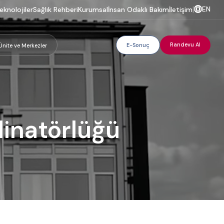
EN
eknolojiler
Sağlık Rehberi
Kurumsal
İnsan Odaklı Bakım
İletişim
|
Randevu Al
E-Sonuç
Ünite ve Merkezler
dinatörlüğü