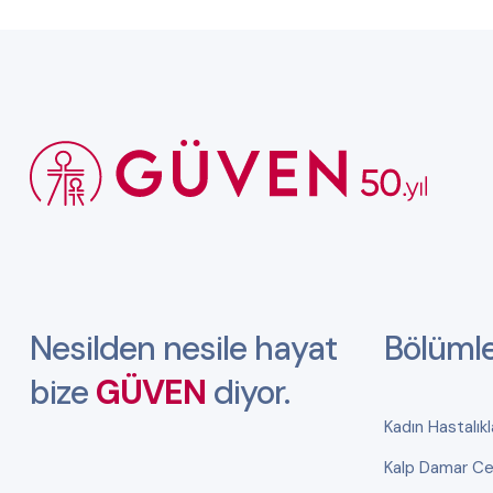
Nesilden nesile hayat
Bölüml
bize
GÜVEN
diyor.
Kadın Hastalık
Kalp Damar Cer