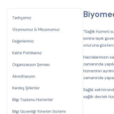
Biyomed
Tarihçemiz
Vizyonumuz & Misyonumuz
“Sağlık hizmeti s
ismine layık güve
Değerlerimiz
onuruna gösterdiğ
Kalite Politikamız
Hastalarımızın sa
zamanında yapılab
Organizasyon Şeması
hizmetinin ayrılm
Akreditasyon
zamanında yapar
Kardeş Şirketler
Sağlık sektöründ
sağlık destek hi
Bilgi Toplumu Hizmetler
Bilgi Güvenliği Yönetim Sistemi