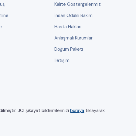
rüş
Kalite Göstergelerimiz
line
İnsan Odaklı Bakım
e
Hasta Hakları
Anlaşmalı Kurumlar
Doğum Paketi
İletişim
miştir. JCI şikayet bildirimlerinizi
buraya
tıklayarak