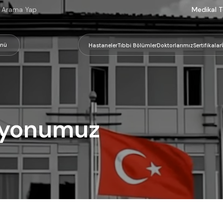
Medikal T
nü
Hastaneler
Tıbbi Bölümler
Doktorlarımız
Sertifikalar
syonumuz