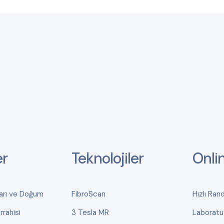
er
Teknolojiler
Onli
ları ve Doğum
FibroScan
Hızlı Ran
rahisi
3 Tesla MR
Laboratu