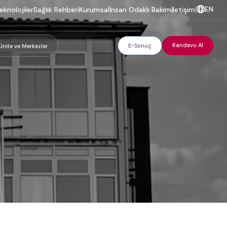
EN
eknolojiler
Sağlık Rehberi
Kurumsal
İnsan Odaklı Bakım
İletişim
|
Randevu Al
E-Sonuç
Ünite ve Merkezler