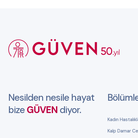
Nesilden nesile hayat
Bölüml
bize
GÜVEN
diyor.
Kadın Hastalık
Kalp Damar Cer