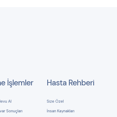
ne İşlemler
Hasta Rehberi
devu Al
Size Özel
var Sonuçları
İnsan Kaynakları