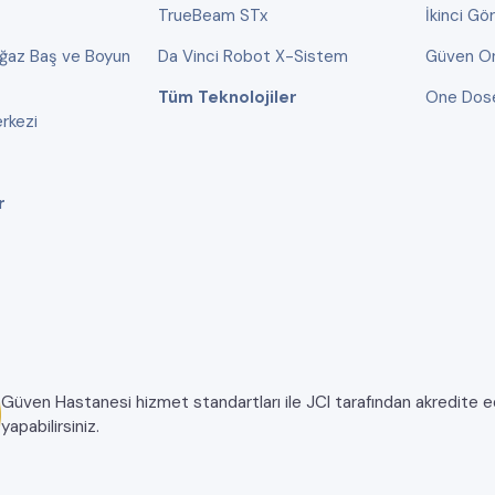
TrueBeam STx
İkinci Gö
oğaz Baş ve Boyun
Da Vinci Robot X-Sistem
Güven On
Tüm Teknolojiler
One Dos
rkezi
r
Güven Hastanesi hizmet standartları ile JCI tarafından akredite edil
yapabilirsiniz.