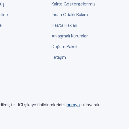
rüş
Kalite Göstergelerimiz
line
İnsan Odaklı Bakım
e
Hasta Hakları
Anlaşmalı Kurumlar
Doğum Paketi
İletişim
miştir. JCI şikayet bildirimlerinizi
buraya
tıklayarak