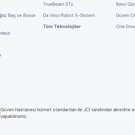
TrueBeam STx
İkinci Gö
oğaz Baş ve Boyun
Da Vinci Robot X-Sistem
Güven On
Tüm Teknolojiler
One Dos
rkezi
r
Güven Hastanesi hizmet standartları ile JCI tarafından akredite edil
yapabilirsiniz.