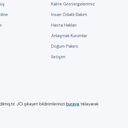
rüş
Kalite Göstergelerimiz
line
İnsan Odaklı Bakım
e
Hasta Hakları
Anlaşmalı Kurumlar
Doğum Paketi
İletişim
miştir. JCI şikayet bildirimlerinizi
buraya
tıklayarak