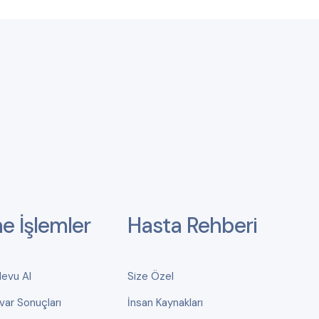
ne İşlemler
Hasta Rehberi
devu Al
Size Özel
var Sonuçları
İnsan Kaynakları