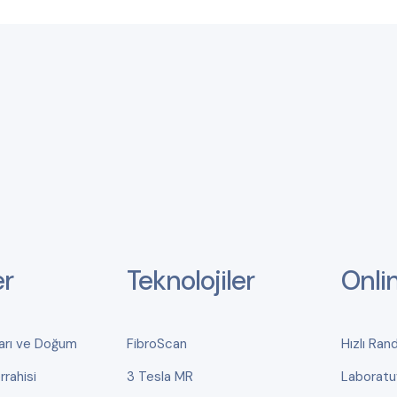
er
Teknolojiler
Onli
ları ve Doğum
FibroScan
Hızlı Ran
rahisi
3 Tesla MR
Laboratu