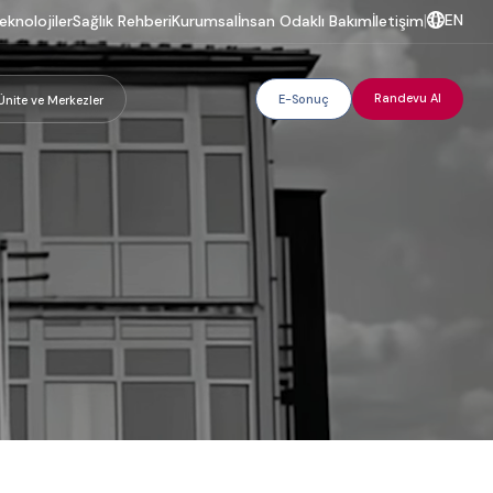
EN
eknolojiler
Sağlık Rehberi
Kurumsal
İnsan Odaklı Bakım
İletişim
|
Randevu Al
E-Sonuç
Ünite ve Merkezler