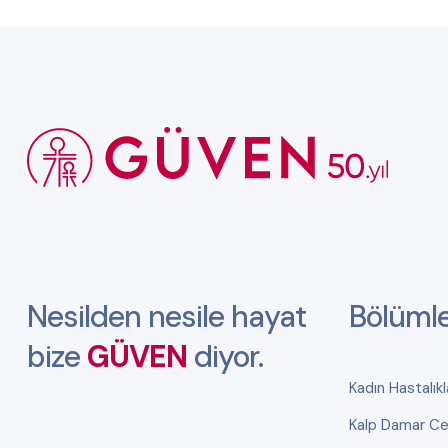
Nesilden nesile hayat
Bölüml
bize
GÜVEN
diyor.
Kadın Hastalık
Kalp Damar Cer