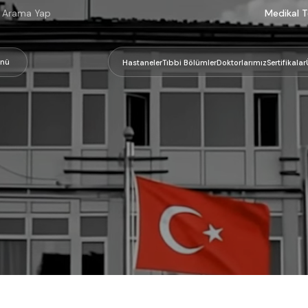
Medikal T
nü
Hastaneler
Tıbbi Bölümler
Doktorlarımız
Sertifikalar