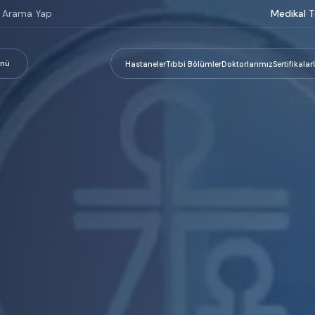
Medikal T
nü
Hastaneler
Tıbbi Bölümler
Doktorlarımız
Sertifikalar