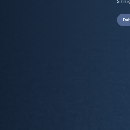
Sizin 
Dah