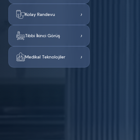
›
Kolay Randevu
›
Tıbbi İkinci Görüş
›
Medikal Teknolojiler