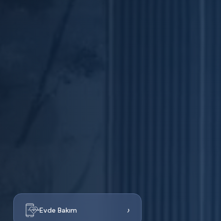
›
Evde Bakım