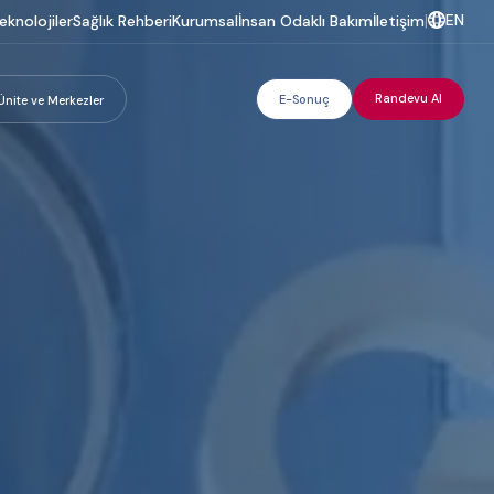
EN
eknolojiler
Sağlık Rehberi
Kurumsal
İnsan Odaklı Bakım
İletişim
|
Randevu Al
E-Sonuç
Ünite ve Merkezler