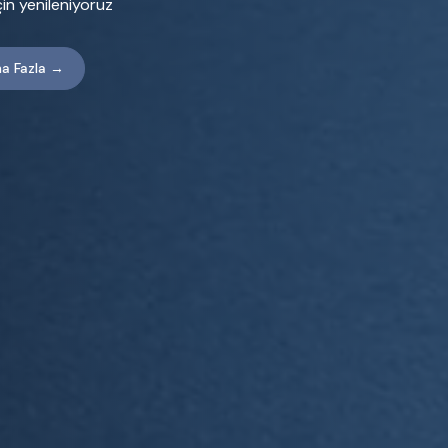
için yenileniyoruz
a Fazla →