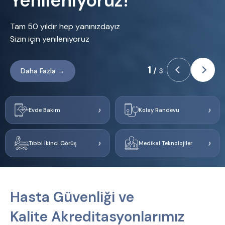
Yenileniyoruz!
Tam 50 yıldır hep yanınızdayız
Sizin için yenileniyoruz
1
/
Daha Fazla →
3
›
›
Evde Bakım
Kolay Randevu
›
›
Tıbbi İkinci Görüş
Medikal Teknolojiler
Hasta Güvenliği ve
Kalite Akreditasyonlarımız