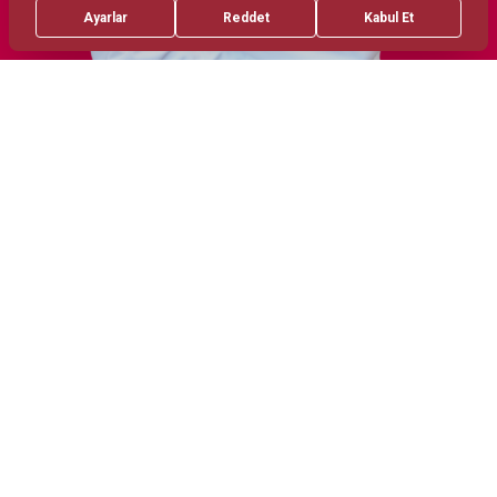
Treatments
Yuz Estetigi
Meme Estetigi ve Rekonstruksiyonu
Deri Benign ve Malign Lezyonlarinin
Eksizyonu ve Rekonstruksiyonu
Vucut Sekillendirme
Maksillofasiyal Trauma Surgery